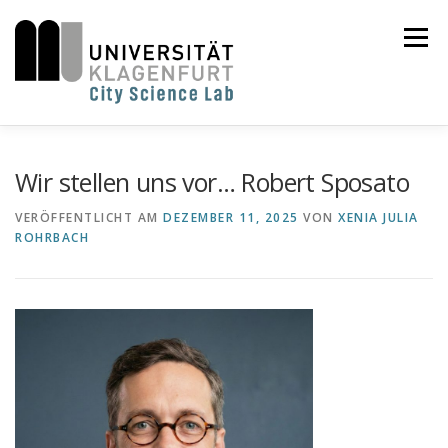
Zum
Inhalt
Menü
springen
HOME
CITY SCIENCE LAB
TEAM
NEWS
Wir stellen uns vor… Robert Sposato
VERÖFFENTLICHT AM
DEZEMBER 11, 2025
VON
XENIA JULIA
PROJEKTE
KOOPERATION
KLAGENFURT
ROHRBACH
DEUTSCH
Deutsch
English