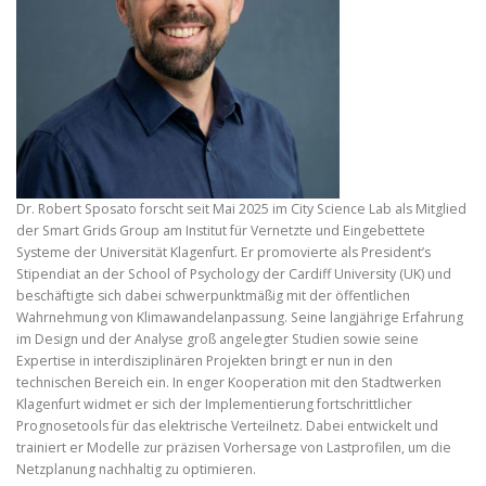
Dr. Robert Sposato forscht seit Mai 2025 im City Science Lab als Mitglied
der Smart Grids Group am Institut für Vernetzte und Eingebettete
Systeme der Universität Klagenfurt. Er promovierte als President’s
Stipendiat an der School of Psychology der Cardiff University (UK) und
beschäftigte sich dabei schwerpunktmäßig mit der öffentlichen
Wahrnehmung von Klimawandelanpassung. Seine langjährige Erfahrung
im Design und der Analyse groß angelegter Studien sowie seine
Expertise in interdisziplinären Projekten bringt er nun in den
technischen Bereich ein. In enger Kooperation mit den Stadtwerken
Klagenfurt widmet er sich der Implementierung fortschrittlicher
Prognosetools für das elektrische Verteilnetz. Dabei entwickelt und
trainiert er Modelle zur präzisen Vorhersage von Lastprofilen, um die
Netzplanung nachhaltig zu optimieren.